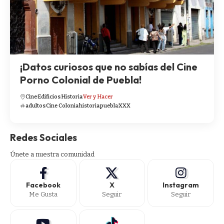
¡Datos curiosos que no sabías del Cine
Porno Colonial de Puebla!
Cine
Edificios
Historia
Ver y Hacer
adultos
Cine Colonia
historia
puebla
XXX
Redes Sociales
Únete a nuestra comunidad
Facebook
X
Instagram
Me Gusta
Seguir
Seguir