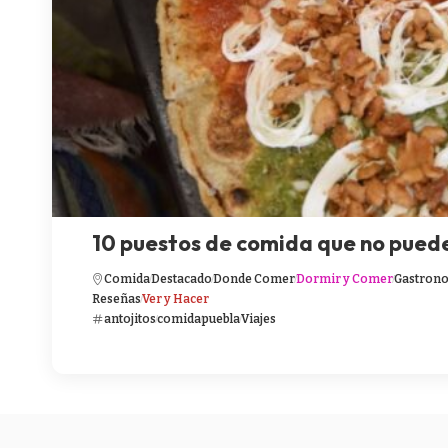
10 puestos de comida que no pued
Comida
Destacado
Donde Comer
Dormir y Comer
Gastron
Reseñas
Ver y Hacer
antojitos
comida
puebla
Viajes