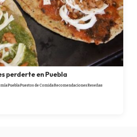
es perderte en Puebla
omía
Puebla
Puestos de Comida
Recomendaciones
Reseñas