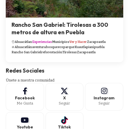
Rancho San Gabriel: Tirolesas a 300
metros de altura en Puebla
Ahuacátlan
Experiencias
Municipios
Ver y Hacer
Zacapoaxtla
Ahuacatlán
aventura
bosque
ecoparque
Kuautlapiani
puebla
Rancho San Gabriel
reforestación
Tirolesas
Zacapoaxtla
Redes Sociales
Únete a nuestra comunidad
Facebook
X
Instagram
Me Gusta
Seguir
Seguir
Youtube
Tiktok