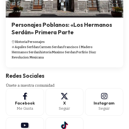
Personajes Poblanos: «Los Hermanos
Serdán» Primera Parte
Historia
Personajes
Aquiles Serfdan
Carmen Serdan
Francisco I Madero
Hermanos Serdan
historia
Maximo Serdan
Porfirio Diaz
Revolucion Mexicana
Redes Sociales
Únete a nuestra comunidad
Facebook
X
Instagram
Me Gusta
Seguir
Seguir