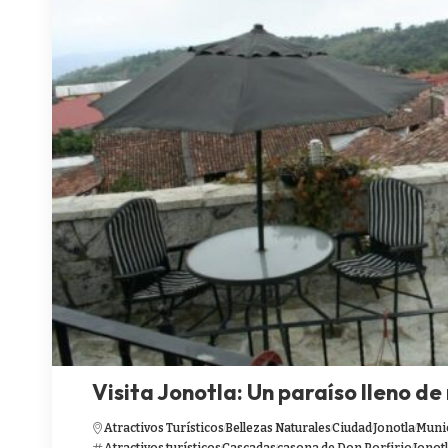
Visita Jonotla: Un paraíso lleno d
Atractivos Turísticos
Bellezas Naturales
Ciudad
Jonotla
Muni
Atractivos turísticos
Cascadas
casona de Don Porfirio
Jonot