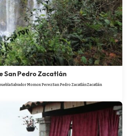
e San Pedro Zacatlán
puebla
Salvador Momox Perez
San Pedro Zacatlán
Zacatlán