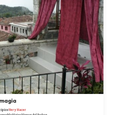
e magia
cipios
Ver y Hacer
la
puebla
Viajes
Virgen del Peñon