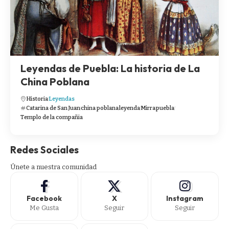
Leyendas de Puebla: La historia de La
China Poblana
Historia
Leyendas
Catarina de San Juan
china poblana
leyenda
Mirra
puebla
Templo de la compañia
Redes Sociales
Únete a nuestra comunidad
Facebook
X
Instagram
Me Gusta
Seguir
Seguir