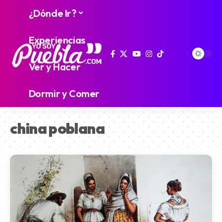
¿Dónde Ir?
Experiencias
Ver y Hacer
Dormir y Comer
china poblana