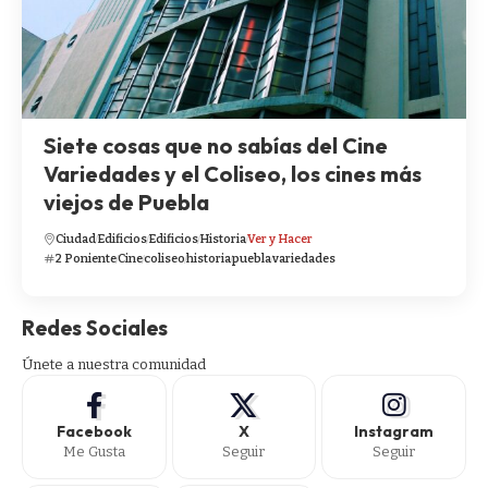
Siete cosas que no sabías del Cine
Variedades y el Coliseo, los cines más
viejos de Puebla
Ciudad
Edificios
Edificios
Historia
Ver y Hacer
2 Poniente
Cine
coliseo
historia
puebla
variedades
Redes Sociales
Únete a nuestra comunidad
Facebook
X
Instagram
Me Gusta
Seguir
Seguir