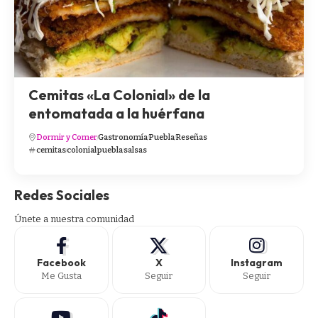
Cemitas «La Colonial» de la
entomatada a la huérfana
Dormir y Comer
Gastronomía
Puebla
Reseñas
cemitas
colonial
puebla
salsas
Redes Sociales
Únete a nuestra comunidad
Facebook
X
Instagram
Me Gusta
Seguir
Seguir