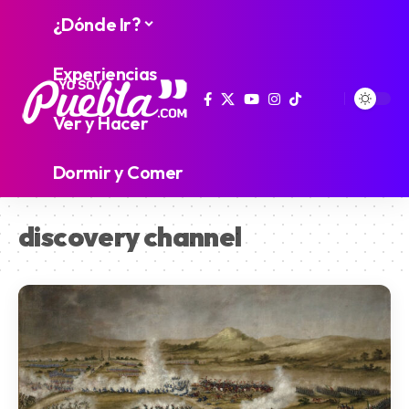
¿Dónde Ir?
Experiencias
Ver y Hacer
Dormir y Comer
discovery channel