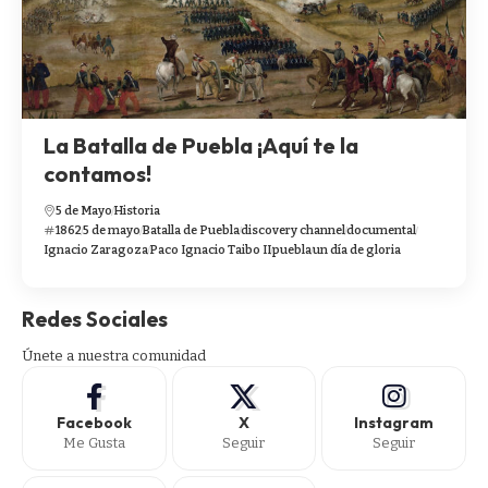
La Batalla de Puebla ¡Aquí te la
contamos!
5 de Mayo
Historia
1862
5 de mayo
Batalla de Puebla
discovery channel
documental
Ignacio Zaragoza
Paco Ignacio Taibo II
puebla
un día de gloria
Redes Sociales
Únete a nuestra comunidad
Facebook
X
Instagram
Me Gusta
Seguir
Seguir