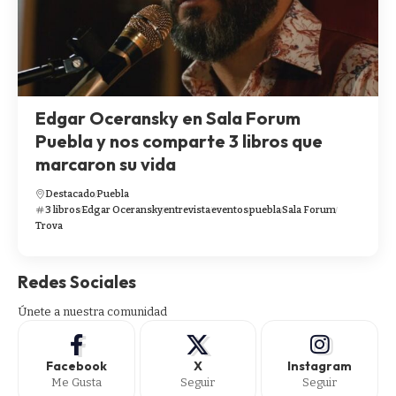
Edgar Oceransky en Sala Forum
Puebla y nos comparte 3 libros que
marcaron su vida
Destacado
Puebla
3 libros
Edgar Oceransky
entrevista
eventos
puebla
Sala Forum
Trova
Redes Sociales
Únete a nuestra comunidad
Facebook
X
Instagram
Me Gusta
Seguir
Seguir