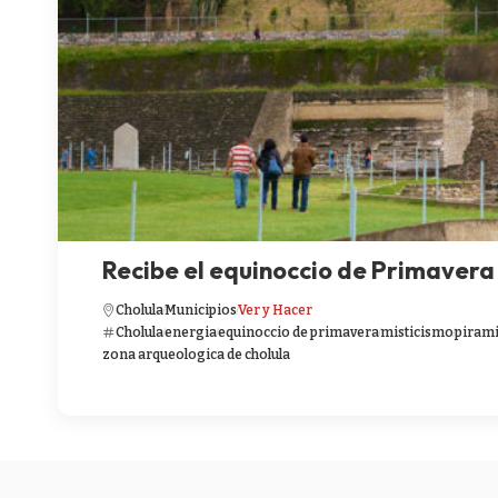
Recibe el equinoccio de Primavera
Cholula
Municipios
Ver y Hacer
Cholula
energia
equinoccio de primavera
misticismo
piram
zona arqueologica de cholula