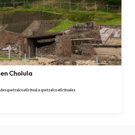
 en Cholula
ides
quetzalcoatl
ritual a quetzalcoatl
rituales