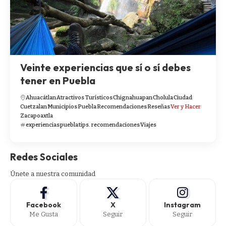
Veinte experiencias que sí o sí debes
tener en Puebla
Ahuacátlan
Atractivos Turísticos
Chignahuapan
Cholula
Ciudad
Cuetzalan
Municipios
Puebla
Recomendaciones
Reseñas
Ver y Hacer
Zacapoaxtla
experiencias
puebla
tips. recomendaciones
Viajes
Redes Sociales
Únete a nuestra comunidad
Facebook
X
Instagram
Me Gusta
Seguir
Seguir