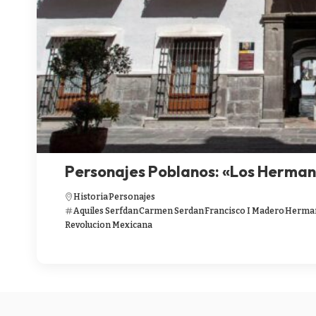
Personajes Poblanos: «Los Herman
Historia
Personajes
Aquiles Serfdan
Carmen Serdan
Francisco I Madero
Herman
Revolucion Mexicana