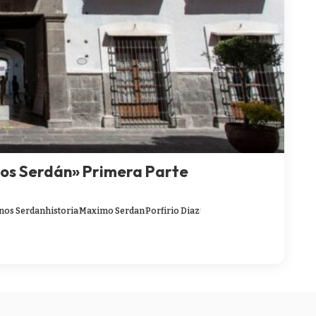
os Serdán» Primera Parte
os Serdan
historia
Maximo Serdan
Porfirio Diaz