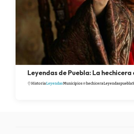
Leyendas de Puebla: La hechicera
Historia
Leyendas
Municipios
hechicera
Leyendas
puebla