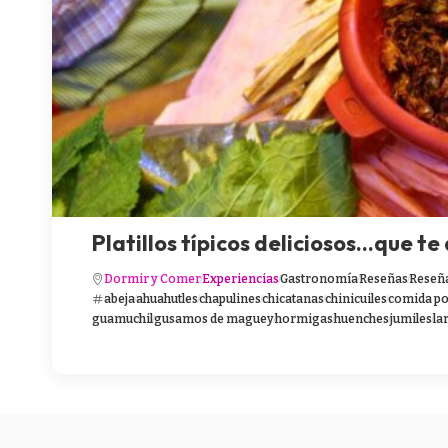
Platillos típicos deliciosos…que te
Dormir y Comer
Experiencias
Gastronomía
Reseñas
Reseñ
abeja
ahuahutles
chapulines
chicatanas
chinicuiles
comida po
guamuchil
gusamos de maguey
hormigas
huenches
jumiles
la