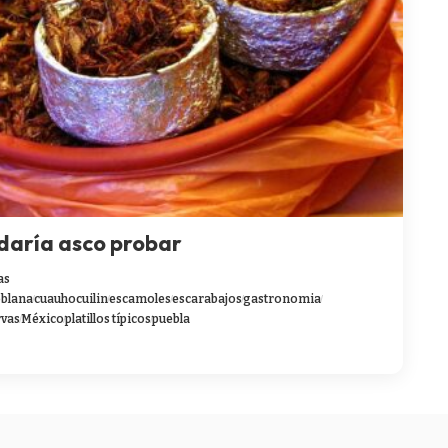
 daría asco probar
as
blana
cuauhocuilin
escamoles
escarabajos
gastronomia
rvas
México
platillos típicos
puebla