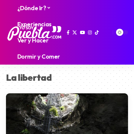
¿Dónde Ir?
Experiencias
Ver y Hacer
Dormir y Comer
La libertad