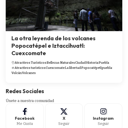
La otra leyenda de los volcanes
Popocatépel e Iztaccíhuatl:
Cuexcomate
Atractivos Turísticos
Bellezas Naturales
Ciudad
Historia
Puebla
Atractivos turísticos
Cuexcomate
La libertad
Popocatépetl
puebla
Volcán
Volcanes
Redes Sociales
Únete a nuestra comunidad
Facebook
X
Instagram
Me Gusta
Seguir
Seguir