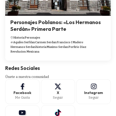
Personajes Poblanos: «Los Hermanos
Serdán» Primera Parte
Historia
Personajes
Aquiles Serfdan
Carmen Serdan
Francisco I Madero
Hermanos Serdan
historia
Maximo Serdan
Porfirio Diaz
Revolucion Mexicana
Redes Sociales
Únete a nuestra comunidad
Facebook
X
Instagram
Me Gusta
Seguir
Seguir