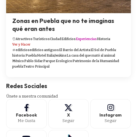
Zonas en Puebla que no te imaginas
qué eran antes
Atractivos Turísticos
Ciudad
Edificios
Experiencias
Historia
Ver y Hacer
edificios
edificios antiguos
El Barrio del Artista
El Sol de Puebla
historia Puebla
Hotel Italia
Jenkins
La casa del que mató al animal
México
Pablo Sidar
Parque Ecologico
Patrimonio de la Humanidad
puebla
Teatro Principal
Redes Sociales
Únete a nuestra comunidad
Facebook
X
Instagram
Me Gusta
Seguir
Seguir