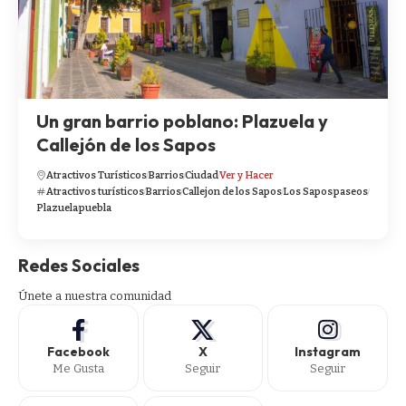
Un gran barrio poblano: Plazuela y
Callejón de los Sapos
Atractivos Turísticos
Barrios
Ciudad
Ver y Hacer
Atractivos turísticos
Barrios
Callejon de los Sapos
Los Sapos
paseos
Plazuela
puebla
Redes Sociales
Únete a nuestra comunidad
Facebook
X
Instagram
Me Gusta
Seguir
Seguir