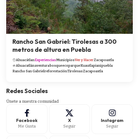
Rancho San Gabriel: Tirolesas a 300
metros de altura en Puebla
Ahuacátlan
Experiencias
Municipios
Ver y Hacer
Zacapoaxtla
Ahuacatlán
aventura
bosque
ecoparque
Kuautlapiani
puebla
Rancho San Gabriel
reforestación
Tirolesas
Zacapoaxtla
Redes Sociales
Únete a nuestra comunidad
Facebook
X
Instagram
Me Gusta
Seguir
Seguir