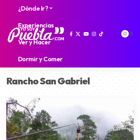
¿Dónde Ir?
Experiencias
Ver y Hacer
Dormir y Comer
Rancho San Gabriel