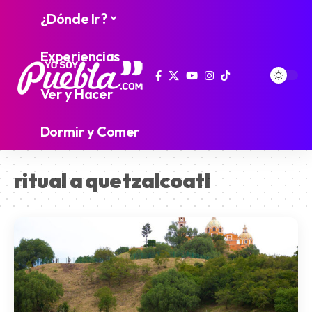
¿Dónde Ir?
Experiencias
Ver y Hacer
Dormir y Comer
ritual a quetzalcoatl