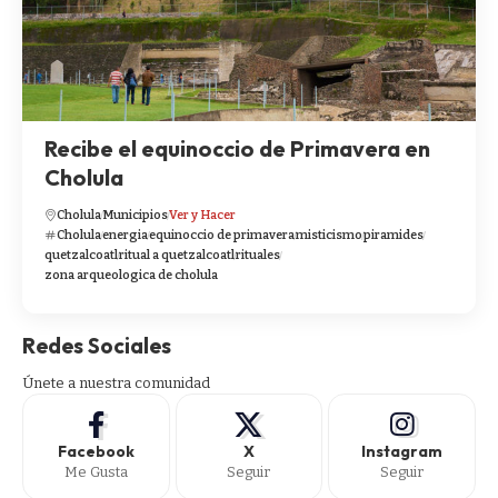
Recibe el equinoccio de Primavera en
Cholula
Cholula
Municipios
Ver y Hacer
Cholula
energia
equinoccio de primavera
misticismo
piramides
quetzalcoatl
ritual a quetzalcoatl
rituales
zona arqueologica de cholula
Redes Sociales
Únete a nuestra comunidad
Facebook
X
Instagram
Me Gusta
Seguir
Seguir