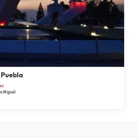
 Puebla
er
n Miguel