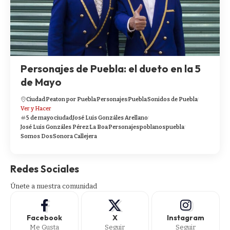
Personajes de Puebla: el dueto en la 5
de Mayo
Ciudad
Peaton por Puebla
Personajes
Puebla
Sonidos de Puebla
Ver y Hacer
5 de mayo
ciudad
José Luis Gonzáles Arellano
José Luis Gonzáles Pérez
La Boa
Personajes
poblanos
puebla
Somos Dos
Sonora Callejera
Redes Sociales
Únete a nuestra comunidad
Facebook
X
Instagram
Me Gusta
Seguir
Seguir