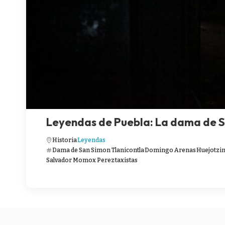
Leyendas de Puebla: La dama de S
Historia
Leyendas
Dama de San Simon Tlanicontla
Domingo Arenas
Huejotzi
Salvador Momox Perez
taxistas