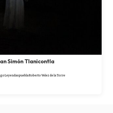
an Simón Tlanicontla
ngo
Leyendas
puebla
Roberto Velez de la Torre