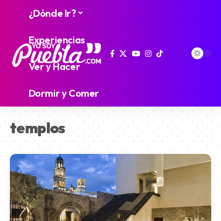
¿Dónde Ir?
Experiencias
Ver y Hacer
Dormir y Comer
templos