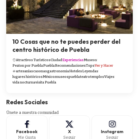
10 Cosas que no te puedes perder del
centro histórico de Puebla
Atractivos Turísticos
Ciudad
Experiencias
Museos
Peaton por Puebla
Puebla
Recomendaciones
Tops
Ver y Hacer
artesanías
casonas
gastronomia
Hoteles
Leyendas
lugares históricos
México
museos
puebla
teatro
templos
Viajes
vida nocturna
visita Puebla
Redes Sociales
Únete a nuestra comunidad
Facebook
X
Instagram
Me Gusta
Seguir
Seguir