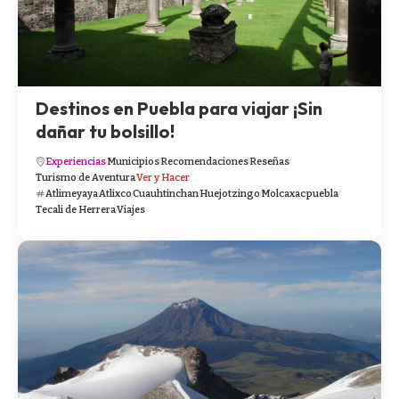
Destinos en Puebla para viajar ¡Sin
dañar tu bolsillo!
Experiencias
Municipios
Recomendaciones
Reseñas
Turismo de Aventura
Ver y Hacer
Atlimeyaya
Atlixco
Cuauhtinchan
Huejotzingo
Molcaxac
puebla
Tecali de Herrera
Viajes