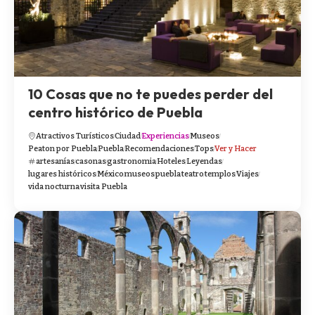
10 Cosas que no te puedes perder del
centro histórico de Puebla
Atractivos Turísticos
Ciudad
Experiencias
Museos
Peaton por Puebla
Puebla
Recomendaciones
Tops
Ver y Hacer
artesanías
casonas
gastronomia
Hoteles
Leyendas
lugares históricos
México
museos
puebla
teatro
templos
Viajes
vida nocturna
visita Puebla