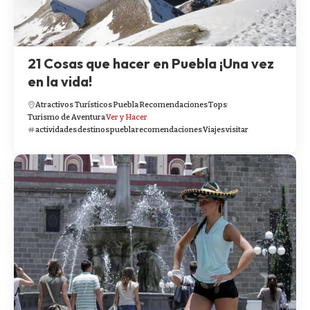
21 Cosas que hacer en Puebla ¡Una vez
en la vida!
Atractivos Turísticos
Puebla
Recomendaciones
Tops
Turismo de Aventura
Ver y Hacer
actividades
destinos
puebla
recomendaciones
Viajes
visitar