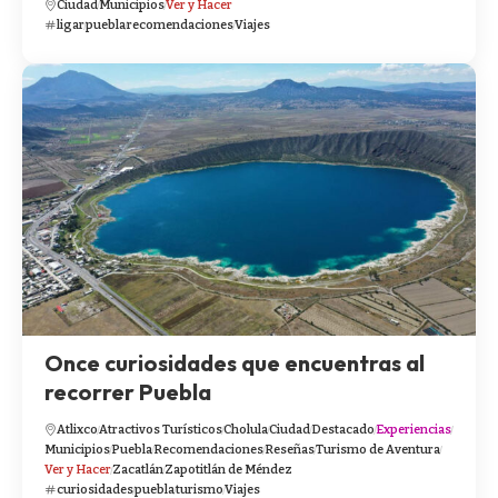
Ciudad
Municipios
Ver y Hacer
ligar
puebla
recomendaciones
Viajes
Once curiosidades que encuentras al
recorrer Puebla
Atlixco
Atractivos Turísticos
Cholula
Ciudad
Destacado
Experiencias
Municipios
Puebla
Recomendaciones
Reseñas
Turismo de Aventura
Ver y Hacer
Zacatlán
Zapotitlán de Méndez
curiosidades
puebla
turismo
Viajes