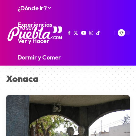
¿Dónde Ir?
Experiencias
Ver y Hacer
Dormir y Comer
Xonaca