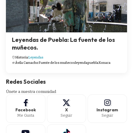
Leyendas de Puebla: La fuente de los
muñecos.
Historia
Leyendas
Ávila Camacho
Fuente de los muñecos
leyenda
puebla
Xonaca
Redes Sociales
Únete a nuestra comunidad
Facebook
X
Instagram
Me Gusta
Seguir
Seguir