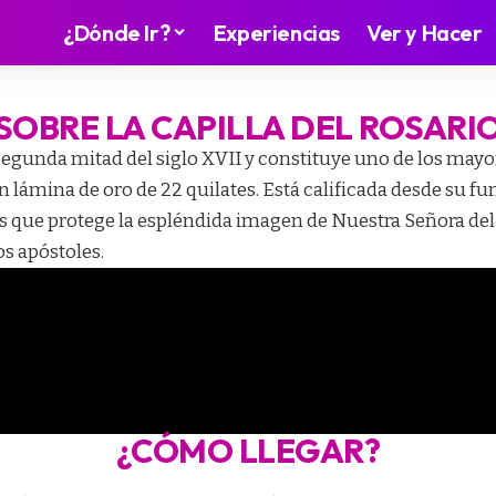
¿Dónde Ir?
Experiencias
Ver y Hacer
SOBRE LA CAPILLA DEL ROSARI
 segunda mitad del siglo XVII y constituye uno de los mayo
on lámina de oro de 22 quilates. Está calificada desde su
és que protege la espléndida imagen de Nuestra Señora del 
s apóstoles.
¿CÓMO LLEGAR?