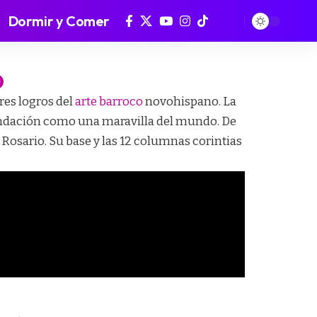
Dormir y Comer
O
res logros del
arte barroco
novohispano. La
 fundación como una maravilla del mundo. De
Rosario. Su base y las 12 columnas corintias