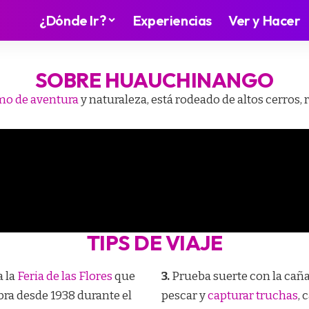
¿Dónde Ir?
Experiencias
Ver y Hacer
SOBRE HUAUCHINANGO
mo de aventura
y naturaleza, está rodeado de altos cerros,
TIPS DE VIAJE
a la
Feria de las Flores
que
3.
Prueba suerte con la caña
bra desde 1938 durante el
pescar y
capturar truchas
, 