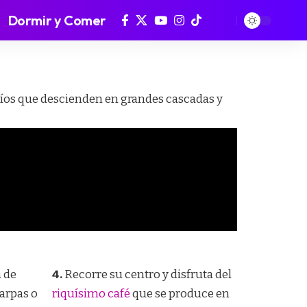
Dormir y Comer
 ríos que descienden en grandes cascadas y
 de
4.
Recorre su centro y disfruta del
carpas o
riquísimo café
que se produce en