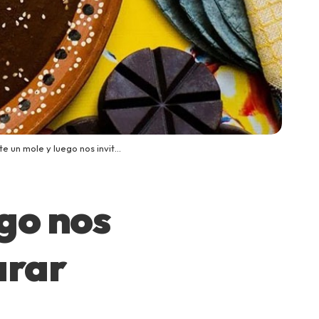
ole y luego nos invitas! Aprende a preparar mole
ego nos
arar