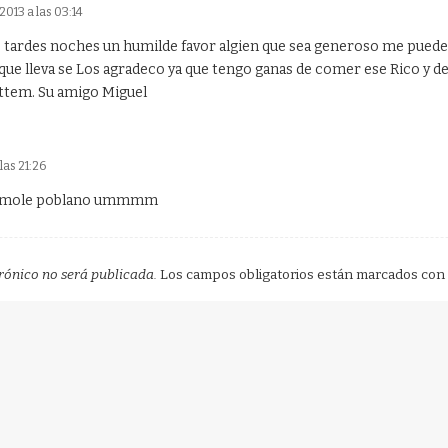
013 a las 03:14
 tardes noches un humilde favor algien que sea generoso me puede 
que lleva se Los agradeco ya que tengo ganas de comer ese Rico y del
attem. Su amigo Miguel
a
 las 21:26
e mole poblano ummmm
rónico no será publicada.
Los campos obligatorios están marcados con