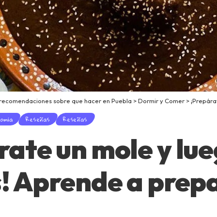
 recomendaciones sobre que hacer en Puebla
>
Dormir y Comer
>
¡Prepárate un m
nomía
Reseñas
Reseñas
rate un mole y lu
s! Aprende a prep