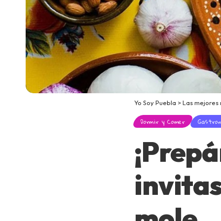
Yo Soy Puebla
>
Las mejores
Dormir y Comer
Gastro
¡Prepá
invita
mole