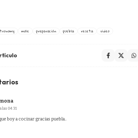
tronomy
mole
preparación
puebla
receta
video
rtículo
tarios
rmona
 las 04:31
 boy a cocinar gracias puebla..