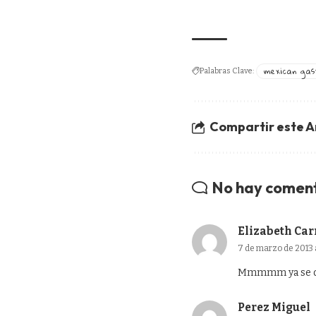
mexican gas
Palabras Clave:
Compartir este A
No hay comen
Elizabeth Ca
7 de marzo de 2013 a
Mmmmm ya se que
Perez Miguel