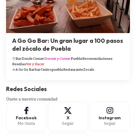
A Go Go Bar: Un gran lugar a 100 pasos
del zócalo de Puebla
Bar
Donde Comer
Dormir y Comer
Puebla
Recomendaciones
Reseñas
Ver y Hacer
A Go Go Bar
bar
Centro
puebla
Restaurante
Zocalo
Redes Sociales
Únete a nuestra comunidad
Facebook
X
Instagram
Me Gusta
Seguir
Seguir