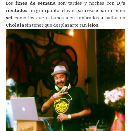
Los
fines de semana
son tardes y noches con
DJ’s
invitados
, un gran punto a favor para escuchar un buen
set
como los que estamos acostumbrados a bailar en
Cholula
sin tener que desplazarte tan
lejos.