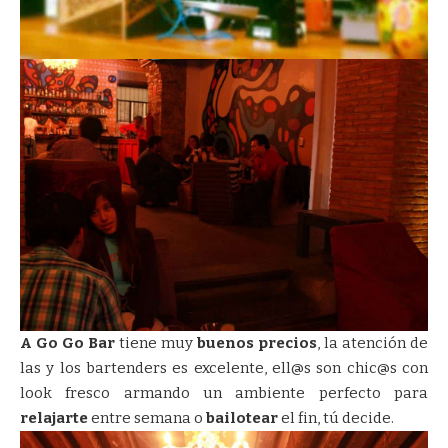
A Go Go Bar
tiene muy
buenos precios
, la atención de
las y los bartenders es excelente, ell@s son chic@s con
look fresco armando un ambiente perfecto para
relajarte
entre semana o
bailotear
el fin, tú decide.