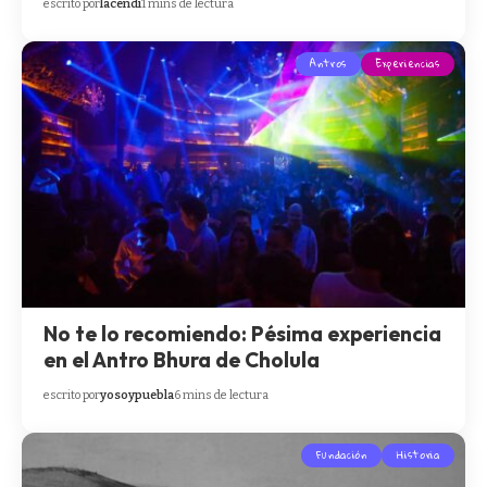
escrito por
lacendi
1 mins de lectura
Antros
Experiencias
No te lo recomiendo: Pésima experiencia
en el Antro Bhura de Cholula
escrito por
yosoypuebla
6 mins de lectura
Fundación
Historia