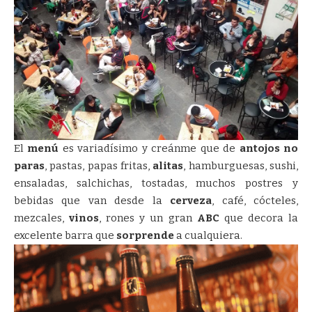
El
menú
es variadísimo y creánme que de
antojos no
paras
, pastas, papas fritas,
alitas
, hamburguesas, sushi,
ensaladas, salchichas, tostadas, muchos postres y
bebidas que van desde la
cerveza
, café, cócteles,
mezcales,
vinos
, rones y un gran
ABC
que decora la
excelente barra que
sorprende
a cualquiera.