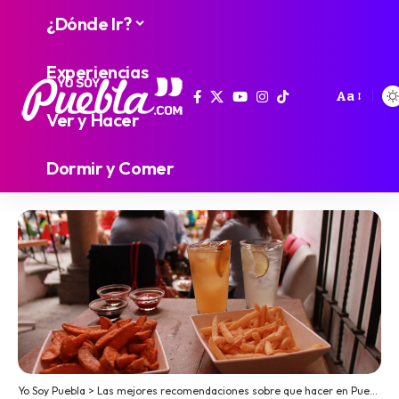
¿Dónde Ir?
Experiencias
Aa
Ver y Hacer
Dormir y Comer
Yo Soy Puebla
>
Las mejores recomendaciones sobre que hacer en Puebla
>