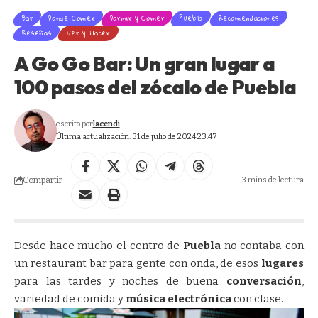
Bar
Donde Comer
Dormir y Comer
Puebla
Recomendaciones
Reseñas
Ver y Hacer
A Go Go Bar: Un gran lugar a
100 pasos del zócalo de Puebla
escrito por
lacendi
Última actualización: 31 de julio de 2024 23:47
Compartir
3 mins de lectura
Desde hace mucho el centro de
Puebla
no contaba con
un restaurant bar para gente con onda, de esos
lugares
para las tardes y noches de buena
conversación
,
variedad de comida y
música electrónica
con clase.