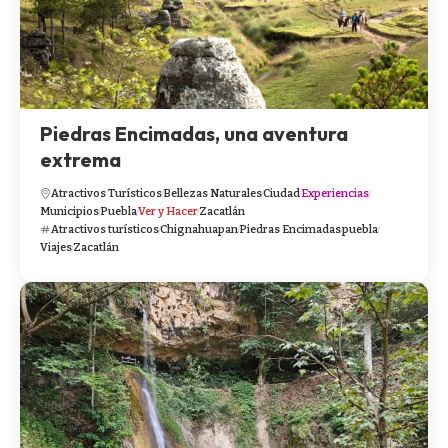
Piedras Encimadas, una aventura
extrema
Atractivos Turísticos
Bellezas Naturales
Ciudad
Experiencias
Municipios
Puebla
Ver y Hacer
Zacatlán
Atractivos turísticos
Chignahuapan
Piedras Encimadas
puebla
Viajes
Zacatlán