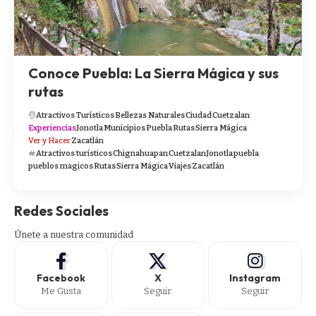
Conoce Puebla: La Sierra Mágica y sus
rutas
Atractivos Turísticos
Bellezas Naturales
Ciudad
Cuetzalan
Experiencias
Jonotla
Municipios
Puebla
Rutas
Sierra Mágica
Ver y Hacer
Zacatlán
Atractivos turísticos
Chignahuapan
Cuetzalan
Jonotla
puebla
pueblos magicos
Rutas
Sierra Mágica
Viajes
Zacatlán
Redes Sociales
Únete a nuestra comunidad
Facebook
X
Instagram
Me Gusta
Seguir
Seguir