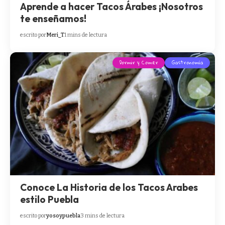
Aprende a hacer Tacos Árabes ¡Nosotros
te enseñamos!
escrito por
Meri_T
1 mins de lectura
Dormir y Comer
Gastronomía
Conoce La Historia de los Tacos Arabes
estilo Puebla
escrito por
yosoypuebla
3 mins de lectura