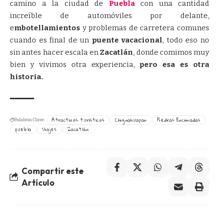
camino a la ciudad de
Puebla
con una cantidad
increíble de automóviles por delante,
e
mbotellamientos
y problemas de carretera comunes
cuando es final de un
puente vacacional
, todo eso no
sin antes hacer escala en
Zacatlán
, donde comimos muy
bien y vivimos otra experiencia,
pero esa es otra
historia.
Atractivos turísticos
Chignahuapan
Piedras Encimadas
Palabras Clave:
puebla
Viajes
Zacatlán
Compartir este
Artículo