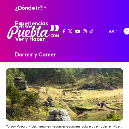
¿Dónde Ir?
Experiencias
Aa
Ver y Hacer
Dormir y Comer
Yo Soy Puebla
>
Las mejores recomendaciones sobre que hacer en Puebla
>