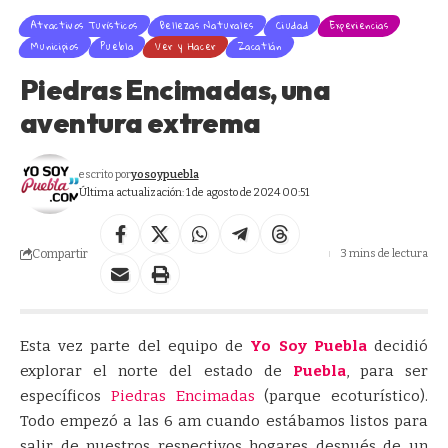
Atractivos Turísticos
Bellezas Naturales
Ciudad
Experiencias
Municipios
Puebla
Ver y Hacer
Zacatlán
Piedras Encimadas, una
aventura extrema
escrito por
yosoypuebla
Última actualización: 1 de agosto de 2024 00:51
Compartir
3 mins de lectura
Esta vez parte del equipo de
Yo Soy Puebla
decidió
explorar el norte del estado de
Puebla
, para ser
específicos
Piedras Encimadas
(parque ecoturístico).
Todo empezó a las 6 am cuando estábamos listos para
salir de nuestros respectivos hogares después de un