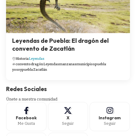
Leyendas de Puebla: El dragón del
convento de Zacatlán
Historia
Leyendas
convento
dragón
Leyendas
manzanas
municipios
puebla
yosoypuebla
Zacatlán
Redes Sociales
Únete a nuestra comunidad
Facebook
X
Instagram
Me Gusta
Seguir
Seguir