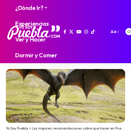
¿Dónde Ir?
Experiencias
Aa
Ver y Hacer
Dormir y Comer
Yo Soy Puebla
>
Las mejores recomendaciones sobre que hacer en Puebla
>