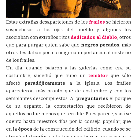
Estas extrañas desapariciones de los
frailes
se hicieron
sospechosas a los ojos del pueblo y algunos los
asociaban con extraños ritos
dedicados al diablo
, otros
que para purgar quien sabe que
negros pecados
, más
otros; les daban poca o ninguna importancia al misterio
de los frailes.
Un día, cuando bajaron a las galerías como era su
costumbre, sucedió que hubo un
temblor
que sólo
afectó
paradójicamente
a la iglesia. Los frailes
aparecieron más pronto que de costumbre y con los
semblantes descompuestos. Al
preguntarles
el porque
de su espanto, la contestación que recibieron de
aquellos no fue menos que terrible. Pues parece, y así se
cuenta hasta nuestros días por la conseja popular, que
en la
época
de la construcción del edificio, cuando se se
atrapó al
dragón
, se le tuvo que buscar un espacio, y