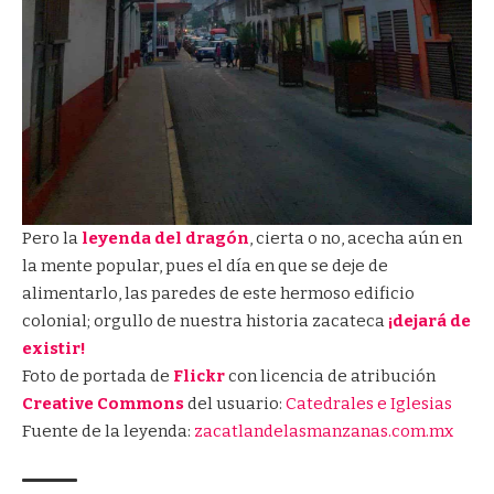
Pero la
leyenda del dragón
, cierta o no, acecha aún en
la mente popular, pues el día en que se deje de
alimentarlo, las paredes de este hermoso edificio
colonial; orgullo de nuestra historia zacateca
¡dejará de
existir!
Foto de
portada de
Flickr
con licencia de atribución
Creative Commons
del usuario:
Catedrales e Iglesias
Fuente de la leyenda:
zacatlandelasmanzanas.com.mx