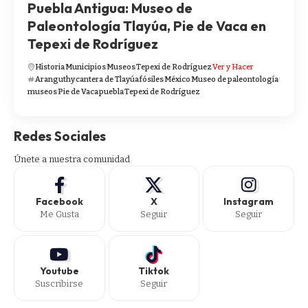
Puebla Antigua: Museo de
Paleontología Tlayúa, Pie de Vaca en
Tepexi de Rodríguez
Historia
Municipios
Museos
Tepexi de Rodríguez
Ver y Hacer
Aranguthy
cantera de Tlayúa
fósiles
México
Museo de paleontología
museos
Pie de Vaca
puebla
Tepexi de Rodríguez
Redes Sociales
Únete a nuestra comunidad
Facebook
X
Instagram
Me Gusta
Seguir
Seguir
Youtube
Tiktok
Suscribirse
Seguir