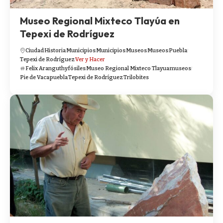
Museo Regional Mixteco Tlayúa en
Tepexi de Rodríguez
Ciudad
Historia
Municipios
Municipios
Museos
Museos
Puebla
Tepexi de Rodríguez
Ver y Hacer
Felix Aranguthy
fósiles
Museo Regional Mixteco Tlayua
museos
Pie de Vaca
puebla
Tepexi de Rodríguez
Trilobites