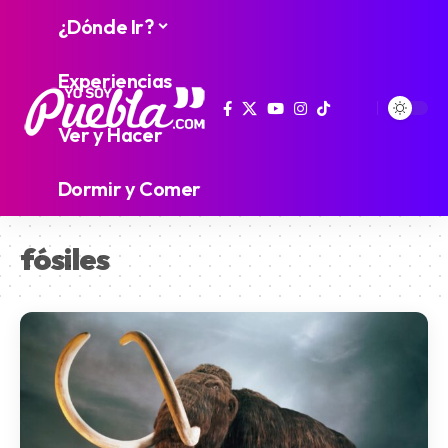
¿Dónde Ir?
Experiencias
Ver y Hacer
Dormir y Comer
fósiles