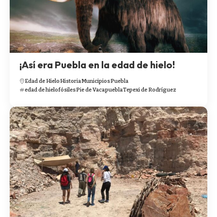
¡Así era Puebla en la edad de hielo!
Edad de Hielo
Historia
Municipios
Puebla
edad de hielo
fósiles
Pie de Vaca
puebla
Tepexi de Rodríguez