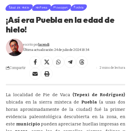
Edad de Hielo
Historia
Municipios
Puebla
¡Así era Puebla en la edad de
hielo!
escrito por
lacendi
Última actualización: 24 de julio de 2024 18:34
Compartir
2 mins de lectura
La localidad de Pie de Vaca
(Tepexi de Rodríguez)
ubicada en la sierra mixteca de
Puebla
(a unas dos
horas aproximadamente de la ciudad) fué la primer
evidencia paleontológica descubierta en la zona, en
este
municipio
pueden apreciarse huellas impresas en