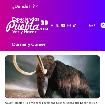
¿Dónde Ir?
Experiencias
Aa
Ver y Hacer
Dormir y Comer
Yo Soy Puebla
>
Las mejores recomendaciones sobre que hacer en Puebla
>