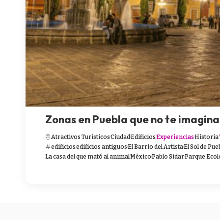
Zonas en Puebla que no te imagina
Atractivos Turísticos
Ciudad
Edificios
Experiencias
Historia
edificios
edificios antiguos
El Barrio del Artista
El Sol de Pue
La casa del que mató al animal
México
Pablo Sidar
Parque Ecol