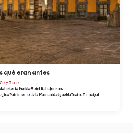
s qué eran antes
Ver y Hacer
bla
historia Puebla
Hotel Italia
Jenkins
ogico
Patrimonio de la Humanidad
puebla
Teatro Principal