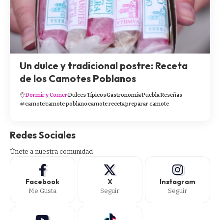
Un dulce y tradicional postre: Receta
de los Camotes Poblanos
Dormir y Comer
Dulces Típicos
Gastronomía
Puebla
Reseñas
camote
camote poblano
camote receta
preparar camote
Redes Sociales
Únete a nuestra comunidad
Facebook
X
Instagram
Me Gusta
Seguir
Seguir