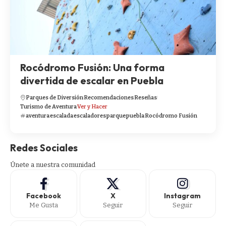
Rocódromo Fusión: Una forma
divertida de escalar en Puebla
Parques de Diversión
Recomendaciones
Reseñas
Turismo de Aventura
Ver y Hacer
aventura
escalada
escaladores
parque
puebla
Rocódromo Fusión
Redes Sociales
Únete a nuestra comunidad
Facebook
X
Instagram
Me Gusta
Seguir
Seguir