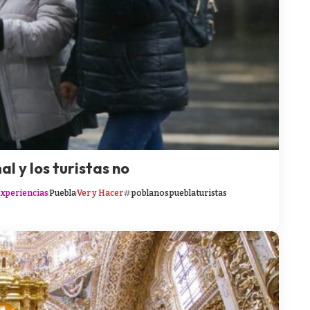
l y los turistas no
xperiencias
Puebla
Ver y Hacer
poblanos
puebla
turistas