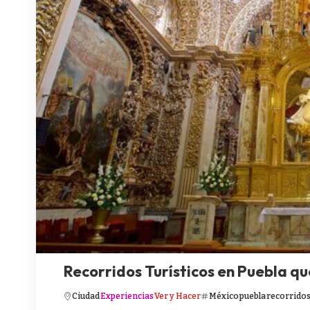
Recorridos Turísticos en Puebla q
Ciudad
Experiencias
Ver y Hacer
México
puebla
recorrido