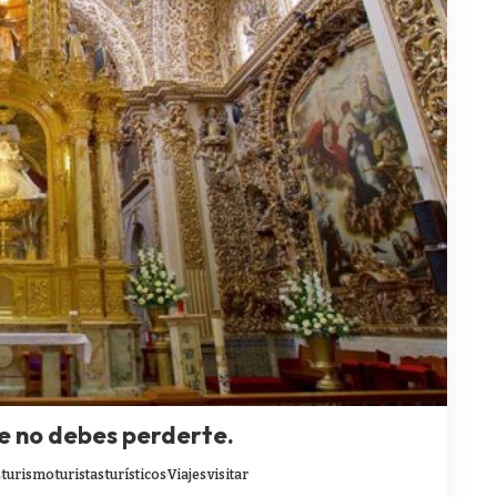
ue no debes perderte.
s
turismo
turistas
turísticos
Viajes
visitar