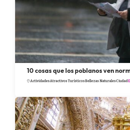
10 cosas que los poblanos ven norma
Actividades
Atractivos Turísticos
Bellezas Naturales
Ciudad
E