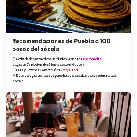
Recomendaciones de Puebla a 100
pasos del zócalo
Actividades
Atractivos Turísticos
Ciudad
Experiencias
Lugares Tradicionales
Monumentos
Museos
Plazas y Centros Comerciales
Ver y Hacer
Hoteles
lugares
museos
puebla
recomendaciones
restaurantes
Zocalo