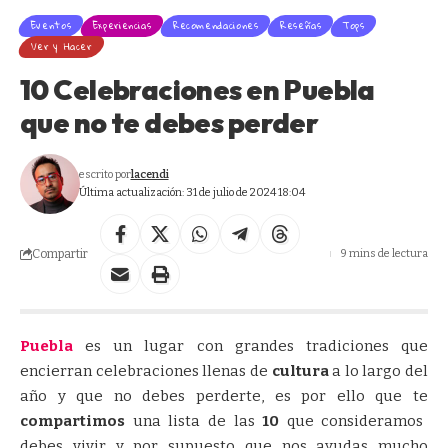
Eventos
Experiencias
Recomendaciones
Reseñas
Tops
Ver y Hacer
10 Celebraciones en Puebla
que no te debes perder
escrito por
lacendi
Última actualización: 31 de julio de 2024 18:04
Compartir
9 mins de lectura
Puebla
es un lugar con grandes tradiciones que
encierran celebraciones llenas de
cultura
a lo largo del
año y que no debes perderte, es por ello que te
compartimos
una lista de las
10
que consideramos
debes vivir y por supuesto que nos ayudas mucho