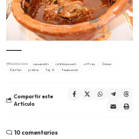
carnavales
celebraciones
cultura
ferias
Palabras Clave:
fiestas
puebla
Top 10
tradiciones
Compartir este
Artículo
10 comentarios