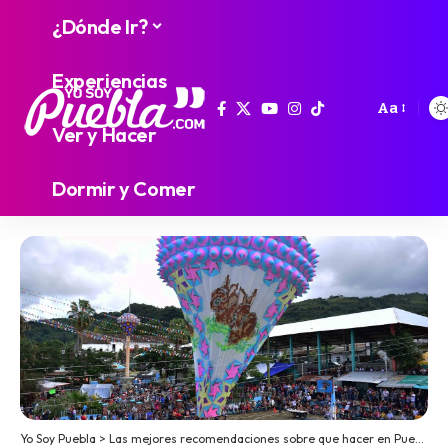
¿Dónde Ir?
Experiencias
Aa
Ver y Hacer
Dormir y Comer
Yo Soy Puebla
>
Las mejores recomendaciones sobre que hacer en Puebla
>