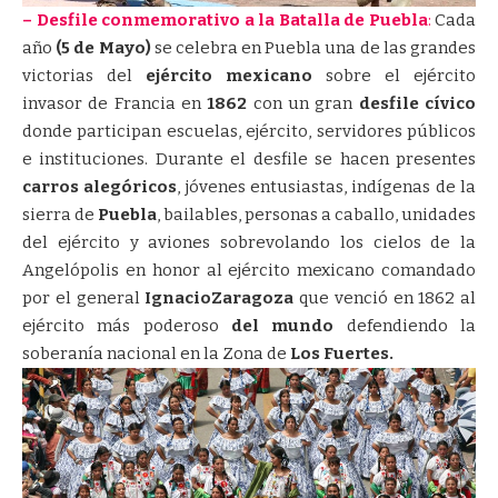
– Desfile conmemorativo a la Batalla de Puebla
:
Cada
año
(5 de Mayo)
se celebra en Puebla una de las grandes
victorias del
ejército mexicano
sobre el ejército
invasor de Francia en
1862
con un gran
desfile cívico
donde participan escuelas, ejército, servidores públicos
e instituciones. Durante el desfile se hacen presentes
carros alegóricos
, jóvenes entusiastas, indígenas de la
sierra de
Puebla
, bailables, personas a caballo, unidades
del ejército y aviones sobrevolando los cielos de la
Angelópolis en honor al ejército mexicano comandado
por el general
Ignacio
Zaragoza
que venció en 1862 al
ejército más poderoso
del mundo
defendiendo la
soberanía nacional en la Zona de
Los Fuertes.