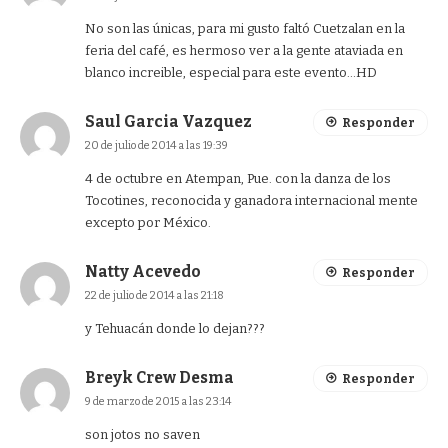
No son las únicas, para mi gusto faltó Cuetzalan en la
feria del café, es hermoso ver a la gente ataviada en
blanco increible, especial para este evento…HD
Saul Garcia Vazquez
Responder
20 de julio de 2014 a las 19:39
4 de octubre en Atempan, Pue. con la danza de los
Tocotines, reconocida y ganadora internacional mente
excepto por México.
Natty Acevedo
Responder
22 de julio de 2014 a las 21:18
y Tehuacán donde lo dejan???
Breyk Crew Desma
Responder
9 de marzo de 2015 a las 23:14
son jotos no saven