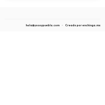
hola@yosoypuebla.com
Creado por enchinga.mx