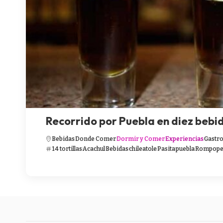
Recorrido por Puebla en diez bebi
Bebidas
Donde Comer
Dormir y Comer
Experiencias
Gastr
14 tortillas
Acachul
Bebidas
chileatole
Pasita
puebla
Rompop