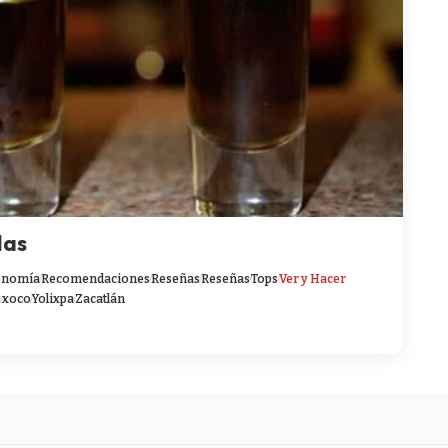
das
onomía
Recomendaciones
Reseñas
Reseñas
Tops
Ver y Hacer
e
xoco
Yolixpa
Zacatlán