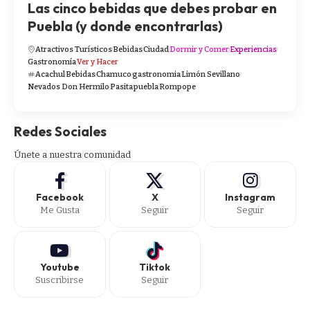
Las cinco bebidas que debes probar en
Puebla (y donde encontrarlas)
Atractivos Turísticos
Bebidas
Ciudad
Dormir y Comer
Experiencias
Gastronomía
Ver y Hacer
Acachul
Bebidas
Chamuco
gastronomia
Limón Sevillano
Nevados Don Hermilo
Pasita
puebla
Rompope
Redes Sociales
Únete a nuestra comunidad
Facebook
X
Instagram
Me Gusta
Seguir
Seguir
Youtube
Tiktok
Suscribirse
Seguir