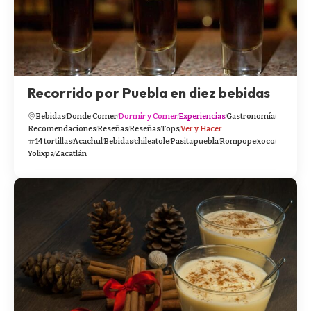
Recorrido por Puebla en diez bebidas
Bebidas
Donde Comer
Dormir y Comer
Experiencias
Gastronomía
Recomendaciones
Reseñas
Reseñas
Tops
Ver y Hacer
14 tortillas
Acachul
Bebidas
chileatole
Pasita
puebla
Rompope
xoco
Yolixpa
Zacatlán