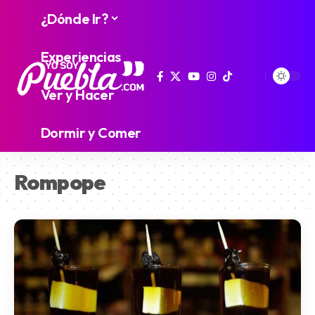
¿Dónde Ir?
Experiencias
Ver y Hacer
Dormir y Comer
Rompope