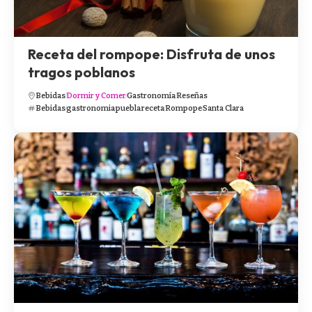
Receta del rompope: Disfruta de unos
tragos poblanos
Bebidas
Dormir y Comer
Gastronomía
Reseñas
Bebidas
gastronomia
puebla
receta
Rompope
Santa Clara