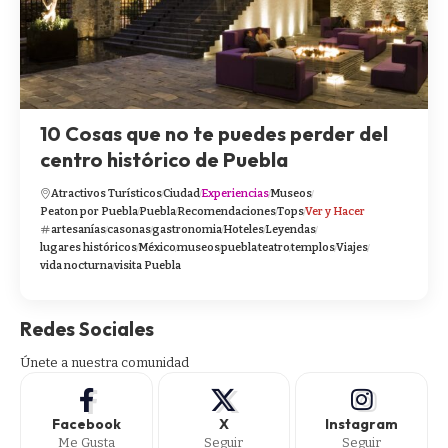
10 Cosas que no te puedes perder del
centro histórico de Puebla
Atractivos Turísticos
Ciudad
Experiencias
Museos
Peaton por Puebla
Puebla
Recomendaciones
Tops
Ver y Hacer
artesanías
casonas
gastronomia
Hoteles
Leyendas
lugares históricos
México
museos
puebla
teatro
templos
Viajes
vida nocturna
visita Puebla
Redes Sociales
Únete a nuestra comunidad
Facebook
X
Instagram
Me Gusta
Seguir
Seguir