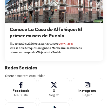
Conoce La Casa de Alfeñique: El
primer museo de Puebla
Destacado
Edificios
Historia
Museos
Ver y Hacer
Casa del alfeñique
Don Ignacio Morales
museo
museos
primer museo
puebla
Viajes
visita Puebla
Redes Sociales
Únete a nuestra comunidad
Facebook
X
Instagram
Me Gusta
Seguir
Seguir