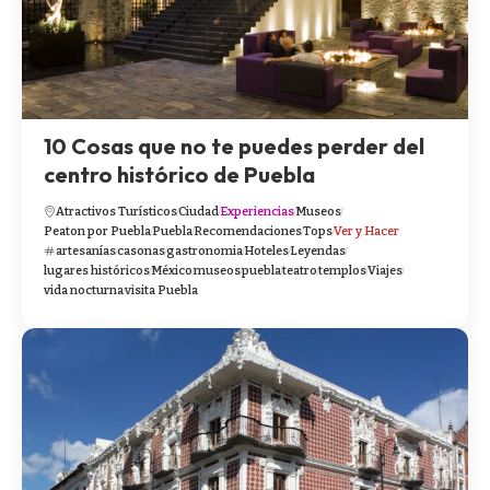
10 Cosas que no te puedes perder del
centro histórico de Puebla
Atractivos Turísticos
Ciudad
Experiencias
Museos
Peaton por Puebla
Puebla
Recomendaciones
Tops
Ver y Hacer
artesanías
casonas
gastronomia
Hoteles
Leyendas
lugares históricos
México
museos
puebla
teatro
templos
Viajes
vida nocturna
visita Puebla