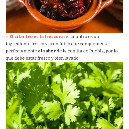
– El cilantro es la frescura:
el cilantro es un
ingrediente fresco y aromático que complementa
perfectamente
el sabor
de la cemita de Puebla, por lo
que debe estar fresco y bien lavado.