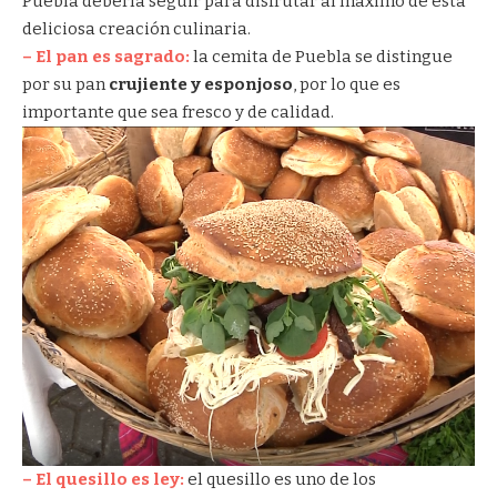
Puebla debería seguir para disfrutar al máximo de esta
deliciosa creación culinaria.
– El pan es sagrado:
la cemita de Puebla se distingue
por su pan
crujiente y esponjoso
, por lo que es
importante que sea fresco y de calidad.
– El quesillo es ley:
el quesillo es uno de los