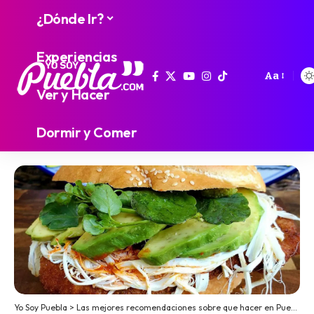
¿Dónde Ir?
Experiencias
Aa
Ver y Hacer
Dormir y Comer
Yo Soy Puebla
>
Las mejores recomendaciones sobre que hacer en Puebla
>