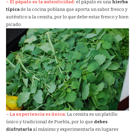
– El pápalo es la autenticidad:
el pápalo es una
hierba
típica
de la cocina poblana que aporta un sabor fresco y
auténtico a la cemita, por lo que debe estar fresco y bien
picado.
– La experiencia es única:
La cemita es un platillo
único y tradicional de Puebla, por lo que
debes
disfrutarla
al máximo y experimentarla en lugares