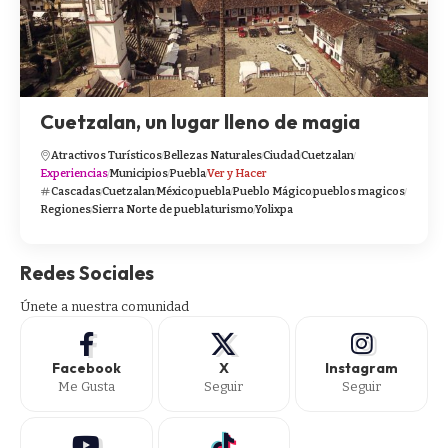
Cuetzalan, un lugar lleno de magia
Atractivos Turísticos
Bellezas Naturales
Ciudad
Cuetzalan
Experiencias
Municipios
Puebla
Ver y Hacer
Cascadas
Cuetzalan
México
puebla
Pueblo Mágico
pueblos magicos
Regiones
Sierra Norte de puebla
turismo
Yolixpa
Redes Sociales
Únete a nuestra comunidad
Facebook
X
Instagram
Me Gusta
Seguir
Seguir