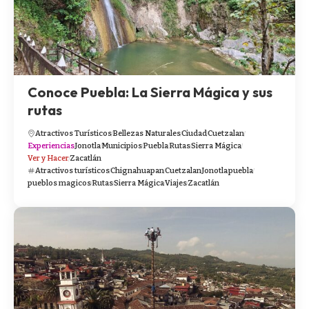
Conoce Puebla: La Sierra Mágica y sus
rutas
Atractivos Turísticos
Bellezas Naturales
Ciudad
Cuetzalan
Experiencias
Jonotla
Municipios
Puebla
Rutas
Sierra Mágica
Ver y Hacer
Zacatlán
Atractivos turísticos
Chignahuapan
Cuetzalan
Jonotla
puebla
pueblos magicos
Rutas
Sierra Mágica
Viajes
Zacatlán